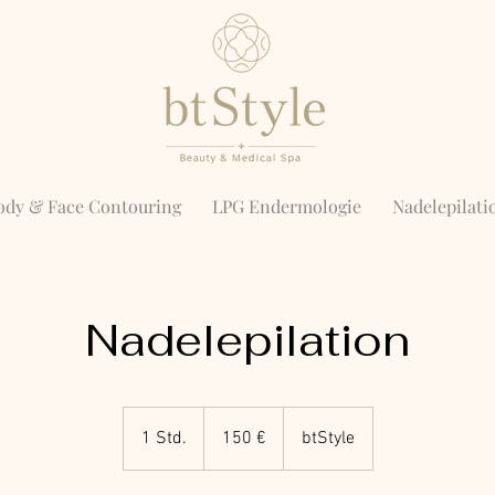
ody & Face Contouring
LPG Endermologie
Nadelepilat
Nadelepilation
150
Euro
1 Std.
1
150 €
btStyle
S
t