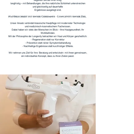
langfristig – mit Behandlungen, die Ihre natürliche Schönheit unterstreichen
und gleichzeitig auf dauerhafte
Ergebnisse ausgelegt sind.
Natürlichkeit ist unser Geheimnis – Longevity unser Ziel.
Unser Ansatz verbindet klassische Hautpflege mit modernster Technologie
und medizinisch-kosmetischem Fachwissen.
Dabei haben wir stets den Menschen im Blick – Ihre Hautgesundheit, Ihr
Wohlbefinden.
Mit der Philosophie der Longevity betrachten wir Haut und Körper ganzheitlich:
- Regeneration statt nur Korrektur
- Prävention statt reiner Symptombehandlung
- Nachhaltige Ergebnisse statt kurzfristiger Effekte.
Wir nehmen uns Zeit für ihre Beratung und entwickeln mit ihnen gemeinsam,
ein individuelles Konzept, dass zu Ihren Zielen passt.