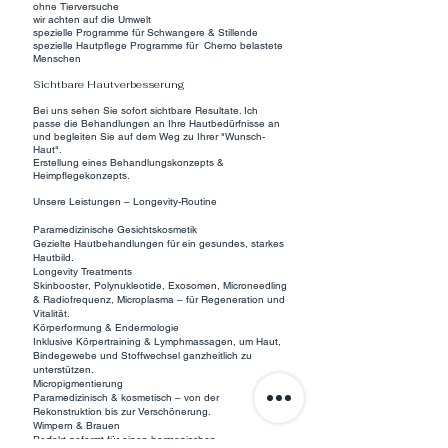
ohne Tierversuche
wir achten auf die Umwelt
spezielle Programme für Schwangere & Stillende
spezielle Hautpflege Programme für Chemo belastete
Menschen
Sichtbare Hautverbesserung
Bei uns sehen Sie sofort sichtbare Resultate. Ich
passe die Behandlungen an Ihre Hautbedürfnisse an
und begleiten Sie auf dem Weg zu Ihrer "Wunsch-
Haut".
Erstellung eines Behandlungskonzepts &
Heimpflegekonzepts.
Unsere Leistungen – Longevity-Routine
Paramedizinische Gesichtskosmetik
Gezielte Hautbehandlungen für ein gesundes, starkes
Hautbild.
Longevity Treatments
Skinbooster, Polynukleotide, Exosomen, Microneedling
& Radiofrequenz, Microplasma – für Regeneration und
Vitalität.
Körperformung & Endermologie
Inklusive Körpertraining & Lymphmassagen, um Haut,
Bindegewebe und Stoffwechsel ganzheitlich zu
unterstützen.
Micropigmentierung
Paramedizinisch & kosmetisch – von der
Rekonstruktion bis zur Verschönerung.
Wimpern & Brauen
Perfekt geformt für einen harmonischen