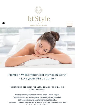
Herzlich Willkommen bei btStyle in Bonn
- Longevity Philosophie -
Schönheit bedeutet für uns mehr als jugendliche
Ausstrahlung
Sie beginnt mit gesunder Haut und einem vitalen Körper.
Deshalb setzen wir auf Longevity: nachhaltige Hautgesundheit,
Zellregeneration und ganzheitliches Wollbefinden.
Seit über 17 Jahren vereinen wir Tradition, Erfahrung und Innovation. Wir
begleiten Sie auf Ihren Weg