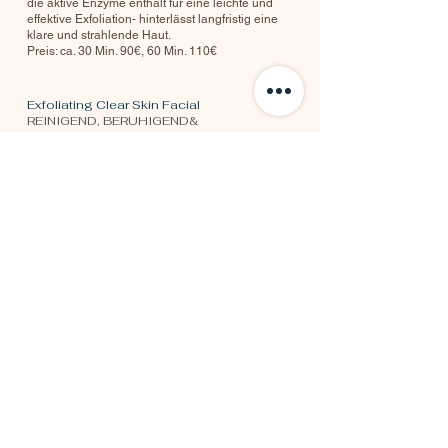
die aktive Enzyme enthält für eine leichte und
effektive Exfoliation- hinterlässt langfristig eine
klare und strahlende Haut.
Preis: ca. 30 Min. 90€, 60 Min. 110€
Exfoliating Clear Skin Facial
REINIGEND, BERUHIGEND&
VERFEINERND
Diese Behandlung mit sanfte Peeling ist für
ölige, verstopfte und zu Akne neigende Haut
entwickelt.
Preis: ca. 30 Min. 80€, 60 Min.110€
KEINE SCHÄLUNG DER HAUT
JETZT ANFRAGEN
ihre haut, unsere Aufgabe
Selbstverständlich können Sie alle Pflegeprodukte bei uns erwerben oder bestellen.
Wir beraten Sie gerne, rufen Sie uns an!
Hinweis
Besonders möchte ich Sie aus rechtlichen Gründen darauf Hinweisen,
dass bei keiner der aufgeführten Behandlungen der Eindruck erweckt wird, dass hier ein Heilungsversprechen
meinerseits zugrunde liegt, bzw. Linderung oder Verbesserung einer Erkrankung garantiert oder versprochen
wird. Ich erbringe auch keine medizinischen oder heilkundlichen Leistungen im Sinne des Heilwesengesetzes.
Meine Leistungen ersetzen nicht den Besuch beim Arzt.