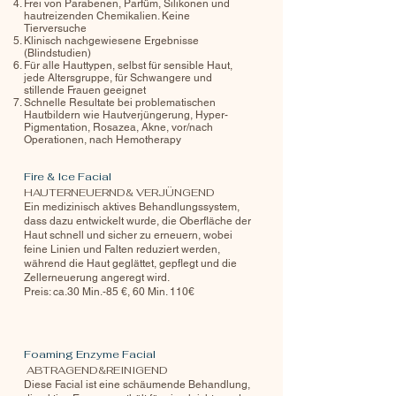
Frei von Parabenen, Parfüm, Silikonen und
hautreizenden Chemikalien. Keine
Tierversuche
Klinisch nachgewiesene Ergebnisse
(Blindstudien)
Für alle Hauttypen, selbst für sensible Haut,
jede Altersgruppe, für Schwangere und
stillende Frauen geeignet
Schnelle Resultate bei problematischen
Hautbildern wie Hautverjüngerung, Hyper-
Pigmentation, Rosazea, Akne, vor/nach
Operationen, nach Hemotherapy
Fire & Ice Facial
HAUTERNEUERND& VERJÜNGEND
Ein medizinisch aktives Behandlungssystem,
dass dazu entwickelt wurde, die Oberfläche der
Haut schnell und sicher zu erneuern, wobei
feine Linien und Falten reduziert werden,
während die Haut geglättet, gepflegt und die
Zellerneuerung angeregt wird.
Preis: ca.30 Min.-85 €, 60 Min. 110€
Foaming Enzyme Facial
ABTRAGEND&REINIGEND
Diese Facial ist eine schäumende Behandlung,