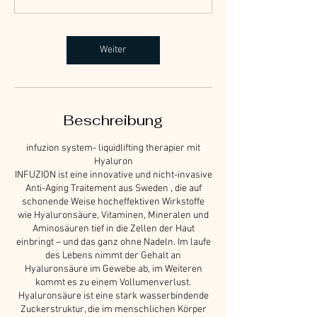
3
5
M
Weiter
i
n
.
Beschreibung
infuzion system- liquidlifting therapier mit
Hyaluron
INFUZION ist eine innovative und nicht-invasive
Anti-Aging Traitement aus Sweden , die auf
schonende Weise hocheffektiven Wirkstoffe
wie Hyaluronsäure, Vitaminen, Mineralen und
Aminosäuren tief in die Zellen der Haut
einbringt – und das ganz ohne Nadeln. Im laufe
des Lebens nimmt der Gehalt an
Hyaluronsäure im Gewebe ab, im Weiteren
kommt es zu einem Vollumenverlust.
Hyaluronsäure ist eine stark wasserbindende
Zuckerstruktur, die im menschlichen Körper