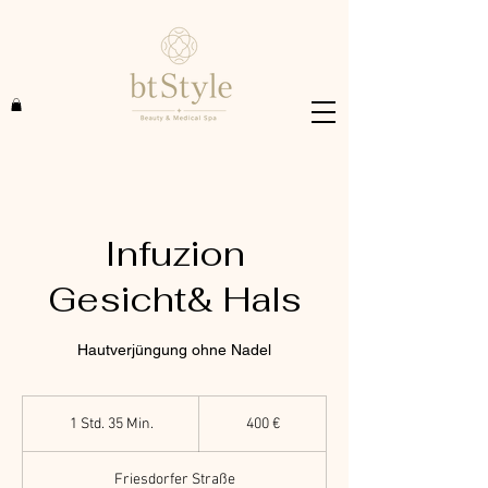
Infuzion
Gesicht& Hals
Hautverjüngung ohne Nadel
400
Euro
1 Std. 35 Min.
1
400 €
S
t
Friesdorfer Straße
d