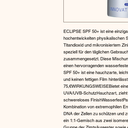
ECLIPSE SPF 50+ ist eine einzigar
hochentwickelten physikalischen 
Titandioxid und mikronisiertem Zi
speziell für den täglichen Gebrauch
zusammengesetzt. Diese Mischung i
einen hervorragenden wasserfest
SPF 50+ ist eine hauchzarte, leicht
und keinen fettigen Film hinterlässt
75,€WIRKUNGSWEISEBietet einen 
UVA/UVB-SchutzHauchzart, zieht sc
schwereloses FinishWasserfestP
Kombination von extremophilen E
DNA der Zellen zu schützen und zu
ein 1:1-Gemisch aus zwei isomere
Gruppe der Zimtsäureester sowie e