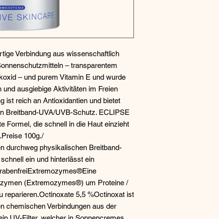
tige Verbindung aus wissenschaftlich 
Sonnenschutzmitteln – transparentem 
nkoxid – und purem Vitamin E und wurde 
 und ausgiebige Aktivitäten im Freien 
st reich an Antioxidantien und bietet 
en Breitband-UVA/UVB-Schutz. ECLIPSE 
e Formel, die schnell in die Haut einzieht 
.Preise 100g./ 
durchweg physikalischen Breitband-
hnell ein und hinterlässt ein 
arabenfreiExtremozymes®Eine 
nzymen (Extremozymes®) um Proteine / 
 reparieren.Octinoxate 5,5 %Octinoxat ist 
n chemischen Verbindungen aus der 
in UV-Filter, welcher in Sonnencremes 