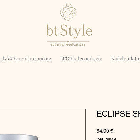
ody & Face Contouring
LPG Endermologie
Nadelepilat
ECLIPSE SP
Preis
64,00 €
inkl. MwSt.