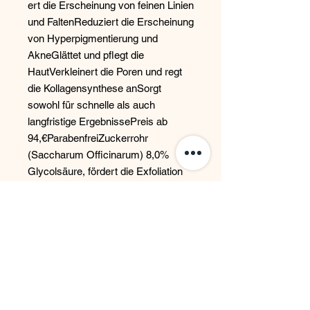
ert die Erscheinung von feinen Linien 
und FaltenReduziert die Erscheinung 
von Hyperpigmentierung und 
AkneGlättet und pflegt die 
HautVerkleinert die Poren und regt 
die Kollagensynthese anSorgt 
sowohl für schnelle als auch 
langfristige ErgebnissePreis ab 
94,€ParabenfreiZuckerrohr 
(Saccharum Officinarum) 8,0% 
Glycolsäure, fördert die Exfoliation 
der Stratum Corneum. 
Heidelbeerextrakt (Vaccinium 
Myrtilus) 2.0%Milchsäure, 
abtragende Eigenschaft mit 
feuchtigkeitsspendenden Effekt; 
verbessert die Exfoliation der 
Stratum Corneum. Silberweiden-
Rindenextrakt 2,0%Fördert die 