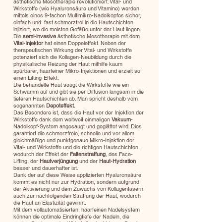
ästhetische Mesotherapie revolutioniert. Vital- und
Wirkstoffe (wie Hyaluronsäure und Vitamine) werden
mittels eines 9-fachen Multimikro-Nadelkopfes sicher,
einfach und fast schmerzfrei in die Hautschichten
injiziert, wo die meisten Gefäße unter der Haut liegen.
Die
semi-invasive
ästhetische Mesotherapie mit dem
Vital-Injektor
hat einen Doppeleffekt. Neben der
therapeutischen Wirkung der Vital- und Wirkstoffe
potenziert sich die Kollagen-Neubildung durch die
physikalische Reizung der Haut mithilfe kaum
spürbarer, haarfeiner Mikro-Injektionen und erzielt so
einen Lifting-Effekt.
Die behandelte Haut saugt die Wirkstoffe wie ein
Schwamm auf und gibt sie per Diffusion langsam in die
tieferen Hautschichten ab. Man spricht deshalb vom
sogenannten
Depoteffekt.
Das Besondere ist, dass die Haut vor der Injektion der
Wirkstoffe dank dem weltweit einmaligen
Vakuum
-
Nadelkopf-System angesaugt und geglättet wird. Dies
garantiert die schmerzfreie, schnelle und vor allem
gleichmäßige und punktgenaue Mikro-Injektion der
Vital- und Wirkstoffe und die richtigen Hautschichten,
wodurch der Effekt der
Faltenstraffung
, des Face-
Lifting, der
Hautverjüngung
und der
Haut-Hydration
besser und dauerhafter ist.
Dank der auf diese Weise applizierten Hyaluronsäure
kommt es nicht nur zur Hydration, sondern aufgrund
der Aktivierung und dem Zuwachs von Kollagenfasern
auch zur nachfolgenden Straffung der Haut, wodurch
die Haut an Elastizität gewinnt.
Mit dem vollautomatisierten, haarfeinen Nadelsystem
können die optimale Eindringtiefe der Nadeln, die