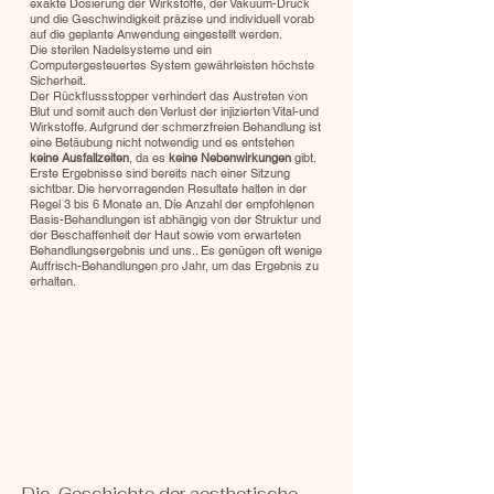
exakte Dosierung der Wirkstoffe, der Vakuum-Druck
und die Geschwindigkeit präzise und individuell vorab
auf die geplante Anwendung eingestellt werden.
Die sterilen Nadelsysteme und ein
Computergesteuertes System gewährleisten höchste
Sicherheit.
Der Rückflussstopper verhindert das Austreten von
Blut und somit auch den Verlust der injizierten Vital-und
Wirkstoffe. Aufgrund der schmerzfreien Behandlung ist
eine Betäubung nicht notwendig und es entstehen
keine Ausfallzeiten
, da es
keine Nebenwirkungen
gibt.
Erste Ergebnisse sind bereits nach einer Sitzung
sichtbar. Die hervorragenden Resultate halten in der
Regel 3 bis 6 Monate an. Die Anzahl der empfohlenen
Basis-Behandlungen ist abhängig von der Struktur und
der Beschaffenheit der Haut sowie vom erwarteten
Behandlungsergebnis und uns.. Es genügen oft wenige
Auffrisch-Behandlungen pro Jahr, um das Ergebnis zu
erhalten.
Die Geschichte der aesthetische