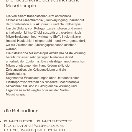
Mesotherapie
Die von einem französischen Arzt entwickelte
ästhetische Mesotherapie (Hautverjüngung) beruht auf
der Kombination aus Akupunktur und Neuraltherapie.
Um die Bildung von Kollagen zu stimulieren und einen
anhaltenden Lifting-Effekt auszulösen, werden mittels
Mikro-Injektionen hochwirksame Stoffe in die mittlere
(meso) Hautschicht eingebracht – und zwar genau dort,
wo die Zeichen des Alterungsprozesses sichtbar
werden.
Die ästhetische Mesotherapie erzielt ihre beste Wirkung
bereits mit einer sehr geringen Nadeltiefe direkt
unterhalb der Epidermis. Die vielzähligen mechanischen
Mikroverletzungen der Haut fördern aktiv die
Zellstimulation, die Kollagenbildung und die
Durchblutung.
Sogenannte Einschleusungen über Ultraschall oder
Elektroporation werden als "unechte" Mesotherapie
bezeichnet. Sie sind in Bezug auf die Wirkung und
Ergebnisse nicht vergleichbar mit der Nadel-
Mesotherapie.
die Behandlung
Behandlungsziel | Behandlungszweck:
Hautstraffung | Faltenminderung |
Hautverjüngung | Haut-Hydration