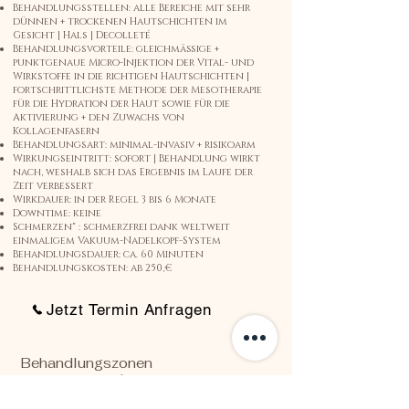
Behandlungsstellen: alle Bereiche mit sehr
dünnen + trockenen Hautschichten im
Gesicht | Hals | Decolleté
Behandlungsvorteile: gleichmäßige +
punktgenaue Micro-Injektion der Vital- und
Wirkstoffe in die richtigen Hautschichten |
fortschrittlichste Methode der Mesotherapie
für die Hydration der Haut sowie für die
Aktivierung + den Zuwachs von
Kollagenfasern
Behandlungsart: minimal-invasiv + risikoarm
Wirkungseintritt: sofort | Behandlung wirkt
nach, weshalb sich das Ergebnis im Laufe der
Zeit verbessert
Wirkdauer: in der Regel 3 bis 6 Monate
Downtime: keine
Schmerzen" : schmerzfrei dank weltweit
einmaligem Vakuum-Nadelkopf-System
Behandlungsdauer: ca. 60 Minuten
Behandlungskosten: ab 250,€
Jetzt Termin Anfragen
Behandlungszonen
Gesicht / Hals/ Dekolleté
Die Kontraindikationen